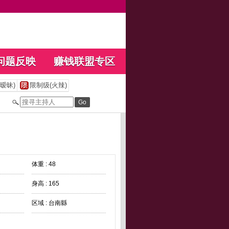
问题反映
赚钱联盟专区
暧昧)
限制级(火辣)
体重 : 48
身高 : 165
区域 : 台南縣