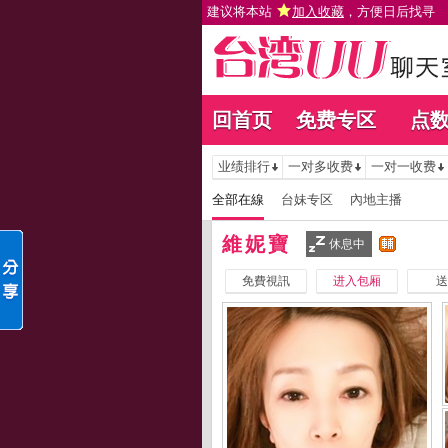
建议将本站
加入收藏
，方便日后找寻
回首页
免费专区
点
业绩排行
一对多收费
一对一收费
全部在線
台妹专区
內地主播
維妮寶
休息中
免費視訊
进入包厢
送