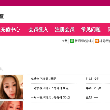
数充值中心
会员登入
注册会员
常见问题
指数
普通级(清纯)
辅导级(
礼
免费文字聊天 :
關閉
性别 : 女性
一对多视讯聊天 :
每分钟 8 点
年龄 : 25 岁
一对一视讯聊天 :
每分钟 30 点
血型 : ----